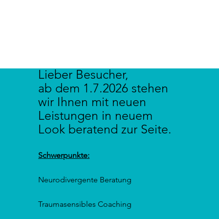
Lieber Besucher,
ab dem 1.7.2026 stehen
wir Ihnen mit neuen
Leistungen in neuem
Look beratend zur Seite.
Schwerpunkte:
Neurodivergente Beratung
Traumasensibles Coaching