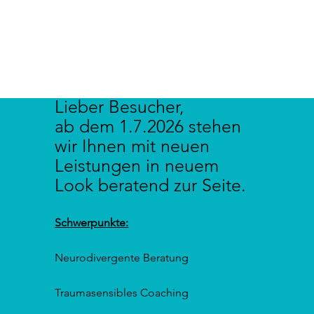
Lieber Besucher,
ab dem 1.7.2026 stehen
wir Ihnen mit neuen
Leistungen in neuem
Look beratend zur Seite.
Schwerpunkte:
Neurodivergente Beratung
Traumasensibles Coaching